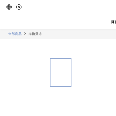
首
全部商品
拇指蛋捲