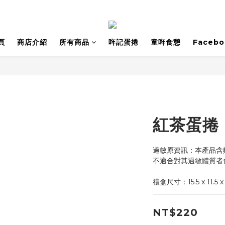
頁
商店介紹
所有商品
哖記蛋捲
童哖食憩
Facebo
紅茶蛋捲
過敏原資訊：本產品含
不適合對其過敏體質者
禮盒尺寸：15.5 x 11.5 x
NT$220