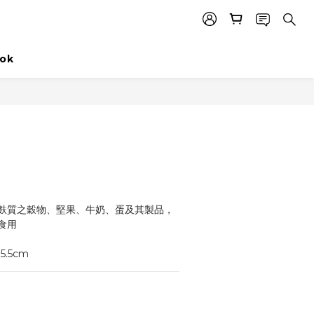
ok
麩質之穀物、堅果、牛奶、蛋及其製品，
食用
 5.5cm