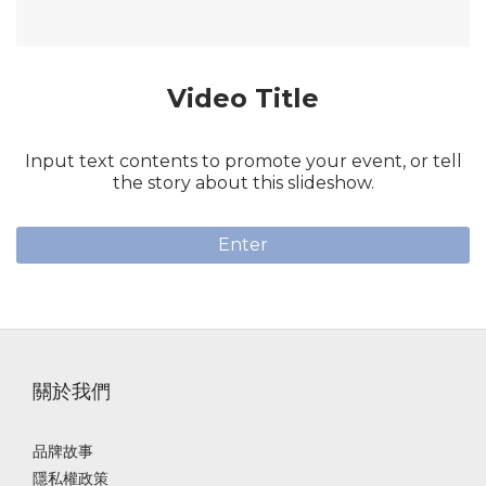
Video Title
Input text contents to promote your event, or tell
the story about this slideshow.
Enter
關於我們
品牌故事
隱私權政策