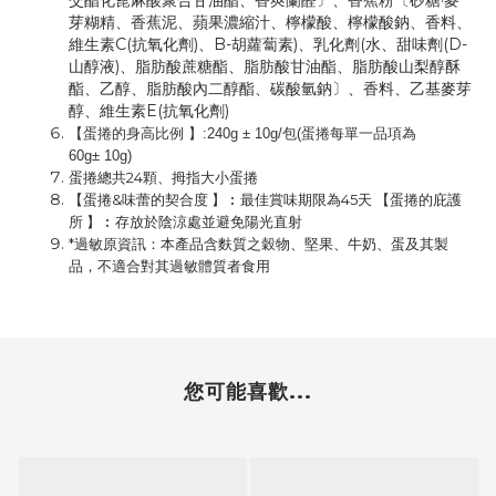
交酯化蓖麻酸聚合甘油酯、香莢蘭醛〕、香蕉粉〔砂糖·麥
芽糊精、香蕉泥、蘋果濃縮汁、檸檬酸、檸檬酸鈉、香料、
維生素C(抗氧化劑)、B-胡蘿蔔素)、乳化劑(水、甜味劑(D-
山醇液)、脂肪酸蔗糖酯、脂肪酸甘油酯、脂肪酸山梨醇酥
酯、乙醇、脂肪酸內二醇酯、碳酸氫鈉〕、香料、乙基麥芽
醇、維生素E(抗氧化劑)
【蛋捲的身高比例 】:240g ± 10g/包(蛋捲每單一品項為
60g
±
10g)
蛋捲總共24顆、拇指大小蛋捲
【蛋捲&味蕾的契合度 】︰最佳賞味期限為45天
【蛋捲的庇護
所 】︰存放於陰涼處並避免陽光直射
*過敏原資訊：本產品含麩質之穀物、堅果、牛奶、蛋及其製
品，不適合對其過敏體質者食用
您可能喜歡...