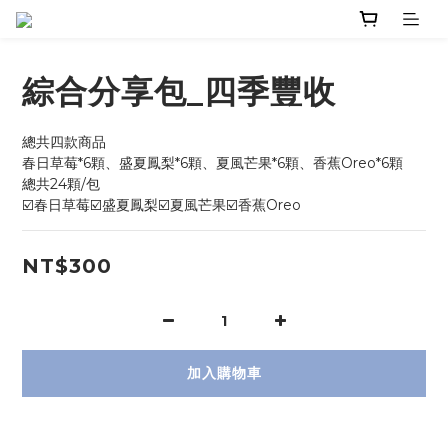
綜合分享包_四季豐收
總共四款商品
春日草莓*6顆、盛夏鳳梨*6顆、夏風芒果*6顆、香蕉Oreo*6顆
總共24顆/包
☑️春日草莓☑️盛夏鳳梨☑️夏風芒果☑️香蕉Oreo
NT$300
加入購物車