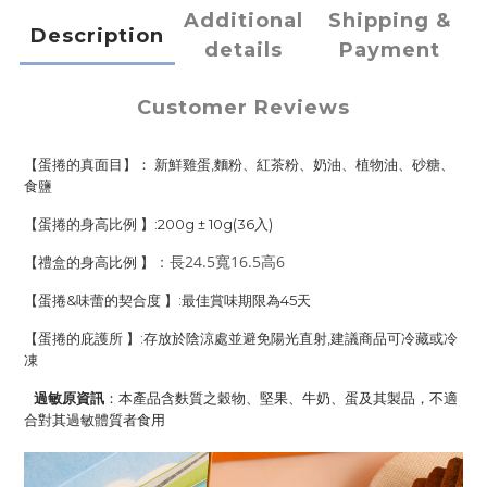
Additional
Shipping &
Description
details
Payment
Customer Reviews
【
蛋捲的真面目】：
新鮮雞蛋,麵粉、紅茶粉、奶油、植物油、砂糖、
食鹽
【蛋捲的身高比例 】:2
00g ± 10g(36入)
：長24.5寬16.5高6
【禮盒的身高比例 】
【蛋捲&味蕾的契合度 】:最佳賞味期限為45天
【蛋捲的庇護所 】:存放於陰涼處並避免陽光直射,建議商品可冷藏或冷
凍
過敏原資訊
：本產品含麩質之穀物、堅果、牛奶、蛋及其製品，不適
合對其過敏體質者食用